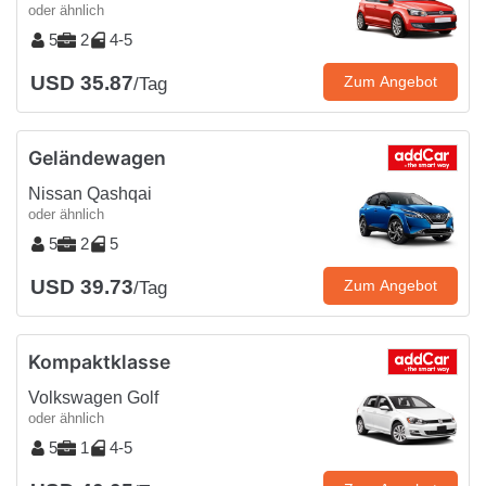
oder ähnlich
5
2
4-5
USD 35.87
Zum Angebot
/Tag
Geländewagen
Nissan Qashqai
oder ähnlich
5
2
5
USD 39.73
Zum Angebot
/Tag
Kompaktklasse
Volkswagen Golf
oder ähnlich
5
1
4-5