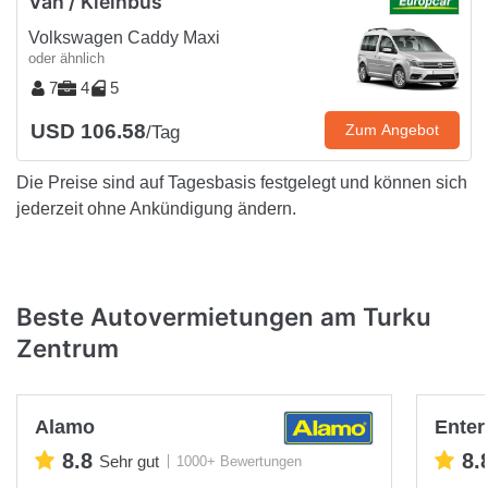
Van / Kleinbus
Volkswagen Caddy Maxi
oder ähnlich
7
4
5
USD 106.58
Zum Angebot
/Tag
Die Preise sind auf Tagesbasis festgelegt und können sich
jederzeit ohne Ankündigung ändern.
Beste Autovermietungen am Turku
Zentrum
Alamo
Enter
8.8
8.
Sehr gut
1000+ Bewertungen