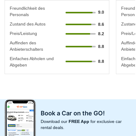
Freundlichkeit des
Freundl
9.0
Personals
Persona
Zustand des Autos
Zustand
8.6
Preis/Leistung
Preis/L
8.2
Auffinden des
Auffind
8.8
Anbieterschalters
Anbiete
Einfaches Abholen und
Einfach
8.8
Abgeben
Abgebe
Book a Car on the GO!
Download our
FREE App
for exclusive car
rental deals.