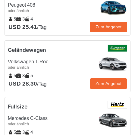
Peugeot 408
oder ähnlich
5
3
4
USD 25.41
/Tag
Zum Angebot
Geländewagen
Volkswagen T-Roc
oder ähnlich
5
3
5
USD 28.30
/Tag
Zum Angebot
Fullsize
Mercedes C-Class
oder ähnlich
5
3
4