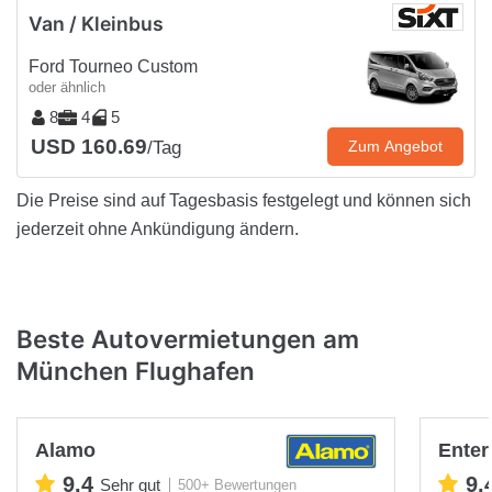
Van / Kleinbus
Ford Tourneo Custom
oder ähnlich
8
4
5
USD 160.69
/Tag
Zum Angebot
Die Preise sind auf Tagesbasis festgelegt und können sich
jederzeit ohne Ankündigung ändern.
Beste Autovermietungen am
München Flughafen
Alamo
Enter
9.4
9.
Sehr gut
500+ Bewertungen