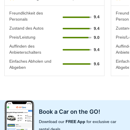
Freundlichkeit des
Freundl
9.4
Personals
Persona
Zustand des Autos
Zustand
9.4
Preis/Leistung
Preis/L
9.0
Auffinden des
Auffind
9.4
Anbieterschalters
Anbiete
Einfaches Abholen und
Einfach
9.6
Abgeben
Abgebe
Book a Car on the GO!
Download our
FREE App
for exclusive car
rental deals.