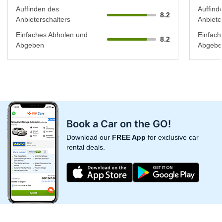
Auffinden des
Auffind
8.2
Anbieterschalters
Anbiete
Einfaches Abholen und
Einfach
8.2
Abgeben
Abgebe
Book a Car on the GO!
Download our
FREE App
for exclusive car
rental deals.