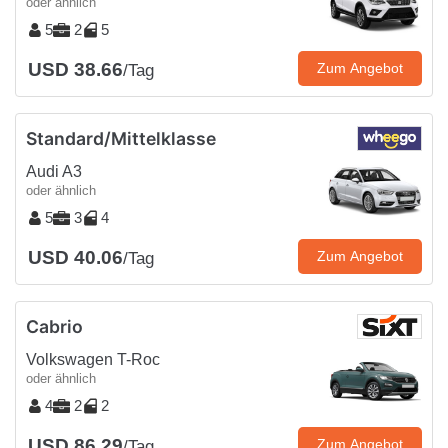
oder ähnlich
5
2
5
USD 38.66
Zum Angebot
/Tag
Standard/Mittelklasse
Audi A3
oder ähnlich
5
3
4
USD 40.06
Zum Angebot
/Tag
Cabrio
Volkswagen T-Roc
oder ähnlich
4
2
2
USD 86.29
Zum Angebot
/Tag