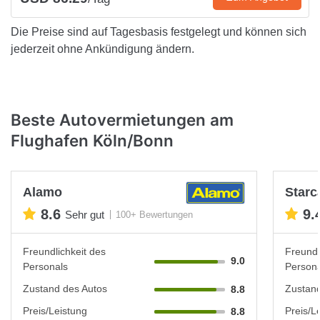
Die Preise sind auf Tagesbasis festgelegt und können sich
jederzeit ohne Ankündigung ändern.
Beste Autovermietungen am
Flughafen Köln/Bonn
Alamo
Starc
8.6
9.
Sehr gut
100+ Bewertungen
Freundlichkeit des
Freundl
9.0
Personals
Persona
Zustand des Autos
Zustand
8.8
Preis/Leistung
Preis/L
8.8