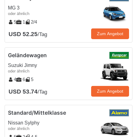
MG 3
oder ähnlich
5
1
2/4
USD 52.25
Zum Angebot
/Tag
Geländewagen
Suzuki Jimny
oder ähnlich
4
6
5
USD 53.74
Zum Angebot
/Tag
Standard/Mittelklasse
Nissan Sylphy
oder ähnlich
5
2
4-5