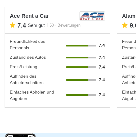
Ace Rent a Car
Alam
7.4
9.
Sehr gut
50+ Bewertungen
Freundlichkeit des
Freundl
7.4
Personals
Persona
Zustand des Autos
Zustand
7.4
Preis/Leistung
Preis/L
7.4
Auffinden des
Auffind
7.4
Anbieterschalters
Anbiete
Einfaches Abholen und
Einfach
7.4
Abgeben
Abgebe