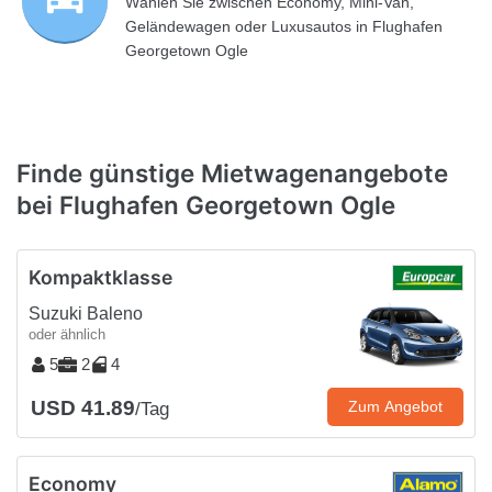
Wählen Sie zwischen Economy, Mini-Van,
Geländewagen oder Luxusautos in Flughafen
Georgetown Ogle
Finde günstige Mietwagenangebote
bei Flughafen Georgetown Ogle
Kompaktklasse
Suzuki Baleno
oder ähnlich
5
2
4
USD 41.89
Zum Angebot
/Tag
Economy