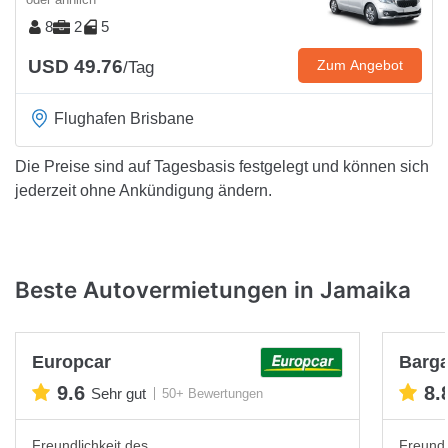
8
2
5
USD 49.76
Zum Angebot
/Tag
Flughafen Brisbane
Die Preise sind auf Tagesbasis festgelegt und können sich
jederzeit ohne Ankündigung ändern.
Beste Autovermietungen in Jamaika
Europcar
Barga
9.6
8.
Sehr gut
50+ Bewertungen
Freundlichkeit des
Freundl