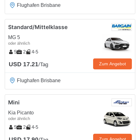
Flughafen Brisbane
Standard/Mittelklasse
MG 5
oder ähnlich
5
2
4-5
USD 17.21
Zum Angebot
/Tag
Flughafen Brisbane
Mini
Kia Picanto
oder ähnlich
5
2
4-5
USD 17.90
Zum Angebot
/Tag