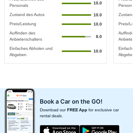
10.0
Personals
Persona
Zustand des Autos
Zustand
10.0
Preis/Leistung
Preis/L
10.0
Auffinden des
Auffind
8.0
Anbieterschalters
Anbiete
Einfaches Abholen und
Einfach
10.0
Abgeben
Abgebe
Book a Car on the GO!
Download our
FREE App
for exclusive car
rental deals.