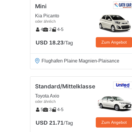
Mini
Kia Picanto
oder ähnlich
4
2
4-5
USD 18.23
Zum Angebot
/Tag
Flughafen Plaine Magnien-Plaisance
Standard/Mittelklasse
Toyota Axio
oder ähnlich
5
3
4-5
USD 21.71
Zum Angebot
/Tag