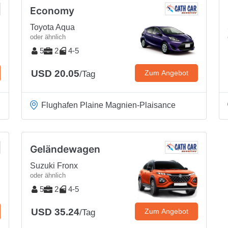
Economy
Toyota Aqua
oder ähnlich
5
2
4-5
USD 20.05
Zum Angebot
/Tag
Flughafen Plaine Magnien-Plaisance
Geländewagen
Suzuki Fronx
oder ähnlich
5
2
4-5
USD 35.24
Zum Angebot
/Tag