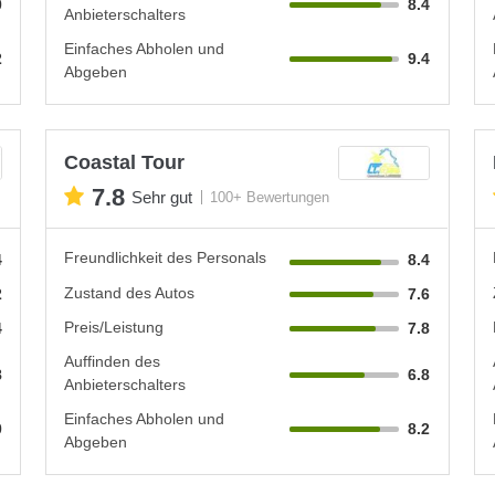
0
8.4
Anbieterschalters
Einfaches Abholen und
2
9.4
Abgeben
Coastal Tour
7.8
Sehr gut
100+ Bewertungen
Freundlichkeit des Personals
4
8.4
Zustand des Autos
2
7.6
Preis/Leistung
4
7.8
Auffinden des
8
6.8
Anbieterschalters
Einfaches Abholen und
0
8.2
Abgeben