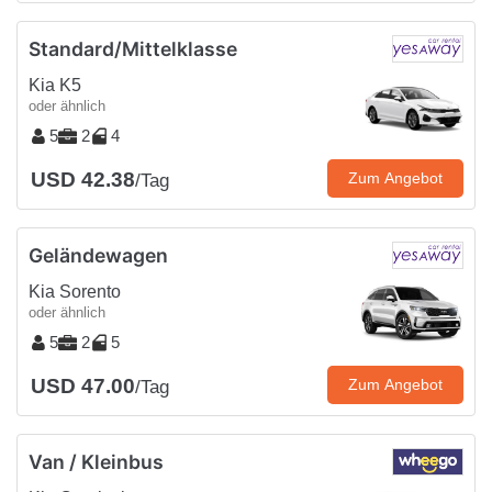
Standard/Mittelklasse
Kia K5
oder ähnlich
5
2
4
USD 42.38
Zum Angebot
/Tag
Geländewagen
Kia Sorento
oder ähnlich
5
2
5
USD 47.00
Zum Angebot
/Tag
Van / Kleinbus