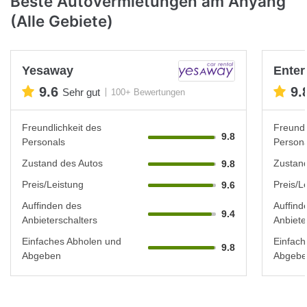
Beste Autovermietungen am Anyang
(Alle Gebiete)
Yesaway
Enter
9.6
9.
Sehr gut
100+ Bewertungen
Freundlichkeit des
Freundl
9.8
Personals
Persona
Zustand des Autos
Zustand
9.8
Preis/Leistung
Preis/L
9.6
Auffinden des
Auffind
9.4
Anbieterschalters
Anbiete
Einfaches Abholen und
Einfach
9.8
Abgeben
Abgebe