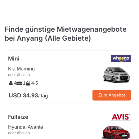
Finde günstige Mietwagenangebote
bei Anyang (Alle Gebiete)
Mini
Kia Morning
oder ähnlich
4
1
4-5
USD 34.93
Zum Angebot
/Tag
Fullsize
Hyundai Avante
oder ähnlich