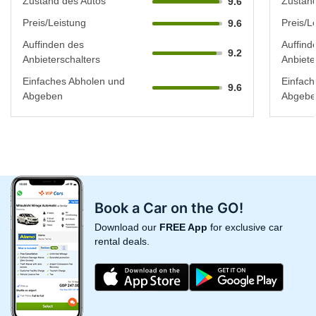
Zustand des Autos
Zustand
9.6
Preis/Leistung
Preis/L
9.6
Auffinden des
Auffind
9.2
Anbieterschalters
Anbiete
Einfaches Abholen und
Einfach
9.6
Abgeben
Abgebe
Book a Car on the GO!
Download our
FREE App
for exclusive car
rental deals.