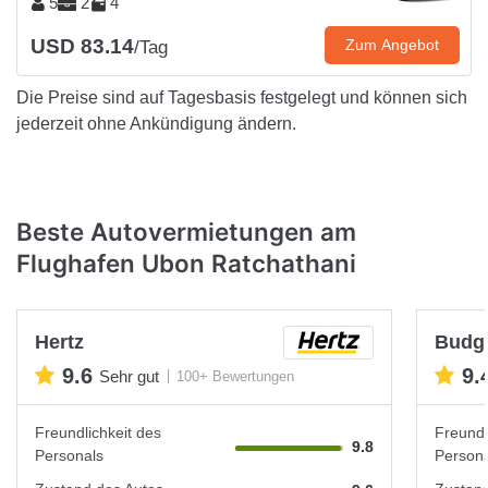
5
2
4
USD 83.14
Zum Angebot
/Tag
Die Preise sind auf Tagesbasis festgelegt und können sich
jederzeit ohne Ankündigung ändern.
Beste Autovermietungen am
Flughafen Ubon Ratchathani
Hertz
Budg
9.6
9.
Sehr gut
100+ Bewertungen
Freundlichkeit des
Freundl
9.8
Personals
Persona