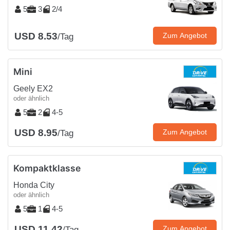
5
3
2/4
USD 8.53
Zum Angebot
/Tag
Mini
Geely EX2
oder ähnlich
5
2
4-5
USD 8.95
Zum Angebot
/Tag
Kompaktklasse
Honda City
oder ähnlich
5
1
4-5
USD 11.42
Zum Angebot
/Tag