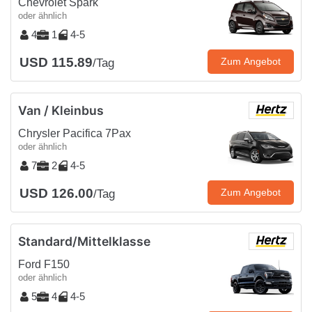
Chevrolet Spark
oder ähnlich
4
1
4-5
USD 115.89
Zum Angebot
/Tag
Van / Kleinbus
Chrysler Pacifica 7Pax
oder ähnlich
7
2
4-5
USD 126.00
Zum Angebot
/Tag
Standard/Mittelklasse
Ford F150
oder ähnlich
5
4
4-5