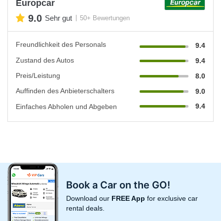
Europcar
9.0
Sehr gut
50+ Bewertungen
Freundlichkeit des Personals
9.4
Zustand des Autos
9.4
Preis/Leistung
8.0
Auffinden des Anbieterschalters
9.0
9.4
Einfaches Abholen und Abgeben
Book a Car on the GO!
Download our
FREE App
for exclusive car
rental deals.