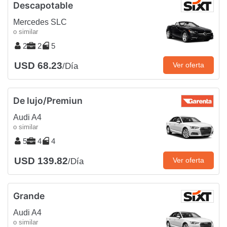
Descapotable
Mercedes SLC
o similar
2
2
5
USD 68.23
Ver oferta
/Día
De lujo/Premiun
Audi A4
o similar
5
4
4
USD 139.82
Ver oferta
/Día
Grande
Audi A4
o similar