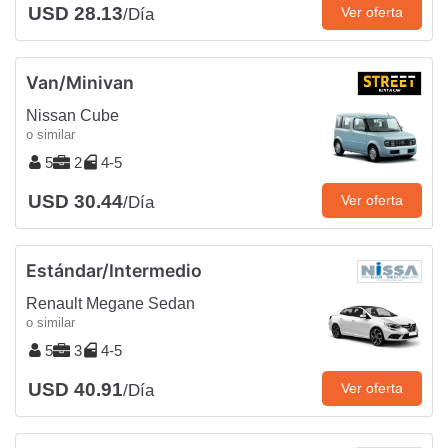
USD 28.13
Ver oferta
/Día
Van/Minivan
Nissan Cube
o similar
5
2
4-5
USD 30.44
Ver oferta
/Día
Estándar/Intermedio
Renault Megane Sedan
o similar
5
3
4-5
USD 40.91
Ver oferta
/Día