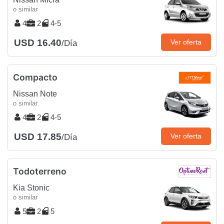
o similar
4
2
4-5
USD 16.40
Ver oferta
/Día
Compacto
Nissan Note
o similar
4
2
4-5
USD 17.85
Ver oferta
/Día
Todoterreno
Kia Stonic
o similar
5
2
5