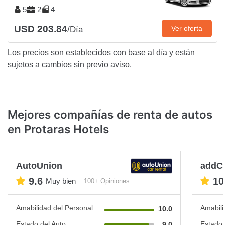
5
2
4
USD 203.84
Ver oferta
/Día
Los precios son establecidos con base al día y están
sujetos a cambios sin previo aviso.
Mejores compañías de renta de autos
en Protaras Hotels
AutoUnion
addC
9.6
10
Muy bien
100+ Opiniones
Amabilidad del Personal
Amabili
10.0
Estado del Auto
Estado 
9.0