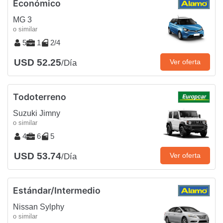
Económico
MG 3
o similar
5
1
2/4
USD 52.25
Ver oferta
/Día
Todoterreno
Suzuki Jimny
o similar
4
6
5
USD 53.74
Ver oferta
/Día
Estándar/Intermedio
Nissan Sylphy
o similar