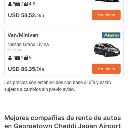
5
2
4-5
USD 58.52
Ver oferta
/Día
Van/Minivan
Nissan Grand Livina
o similar
7
2
5
USD 86.35
Ver oferta
/Día
Los precios son establecidos con base al día y están
sujetos a cambios sin previo aviso.
Mejores compañías de renta de autos
en Georgetown Cheddi Jagan Airport