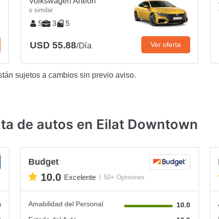
Volkswagen Arteon
o similar
5
3
5
USD 55.88
Ver oferta
/Día
stán sujetos a cambios sin previo aviso.
ta de autos en Eilat Downtown
Budget
10.0
Excelente
50+ Opiniones
Amabilidad del Personal
0
10.0