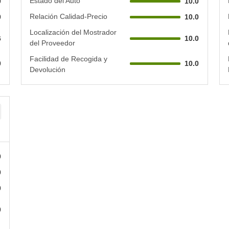
Estado del Auto
0
10.0
Relación Calidad-Precio
0
10.0
Localización del Mostrador
6
10.0
del Proveedor
Facilidad de Recogida y
0
10.0
Devolución
0
0
0
0