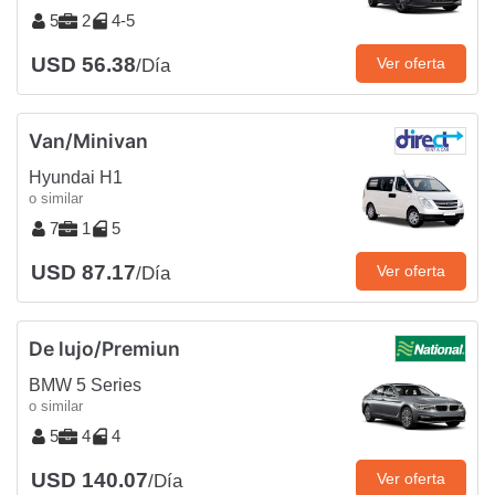
5
2
4-5
USD 56.38
Ver oferta
/Día
Van/Minivan
Hyundai H1
o similar
7
1
5
USD 87.17
Ver oferta
/Día
De lujo/Premiun
BMW 5 Series
o similar
5
4
4
USD 140.07
Ver oferta
/Día