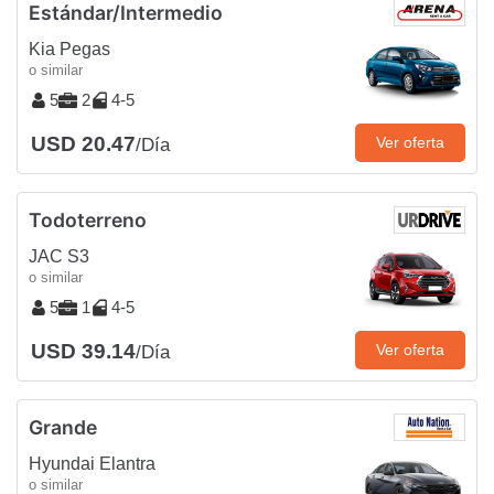
Estándar/Intermedio
Kia Pegas
o similar
5
2
4-5
USD 20.47
Ver oferta
/Día
Todoterreno
JAC S3
o similar
5
1
4-5
USD 39.14
Ver oferta
/Día
Grande
Hyundai Elantra
o similar