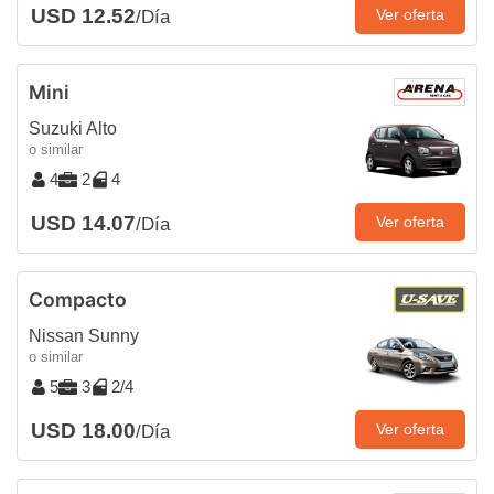
USD 12.52
Ver oferta
/Día
Mini
Suzuki Alto
o similar
4
2
4
USD 14.07
Ver oferta
/Día
Compacto
Nissan Sunny
o similar
5
3
2/4
USD 18.00
Ver oferta
/Día