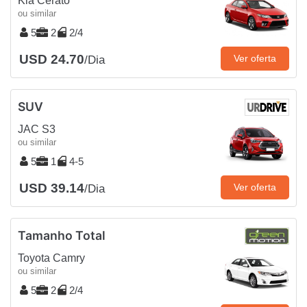
Kia Cerato
ou similar
5
2
2/4
USD 24.70
Ver oferta
/Dia
SUV
JAC S3
ou similar
5
1
4-5
USD 39.14
Ver oferta
/Dia
Tamanho Total
Toyota Camry
ou similar
5
2
2/4