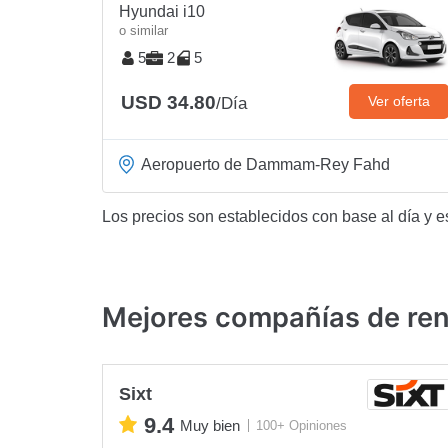
Hyundai i10
o similar
5
2
5
USD 34.80
Ver oferta
/Día
Aeropuerto de Dammam-Rey Fahd
Los precios son establecidos con base al día y e
Mejores compañías de re
Sixt
9.4
Muy bien
100+ Opiniones