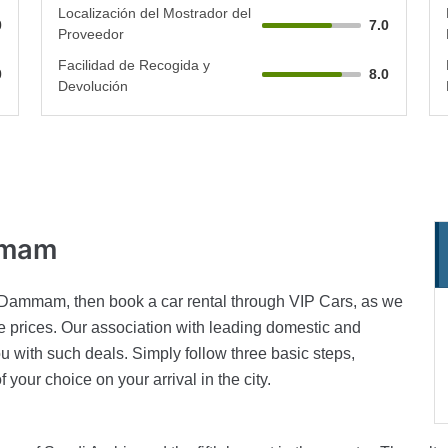
Localización del Mostrador del
0
7.0
Proveedor
Facilidad de Recogida y
0
8.0
Devolución
mam
 in Dammam, then book a car rental through VIP Cars, as we
le prices. Our association with leading domestic and
u with such deals. Simply follow three basic steps,
our choice on your arrival in the city.