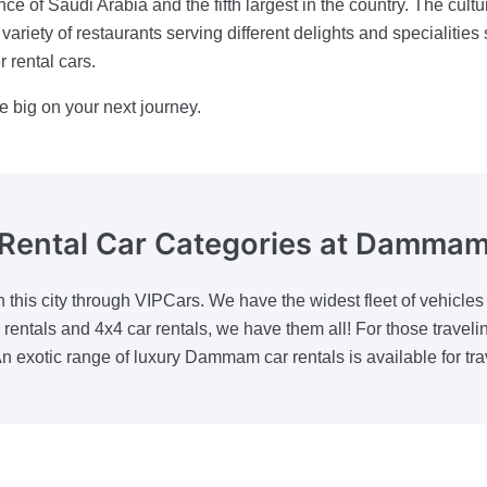
ce of Saudi Arabia and the fifth largest in the country. The cultu
ariety of restaurants serving different delights and specialities
r rental cars.
 big on your next journey.
Rental Car Categories
at Damma
n this city through VIPCars. We have the widest fleet of vehicl
entals and 4x4 car rentals, we have them all! For those traveli
 exotic range of luxury Dammam car rentals is available for trave