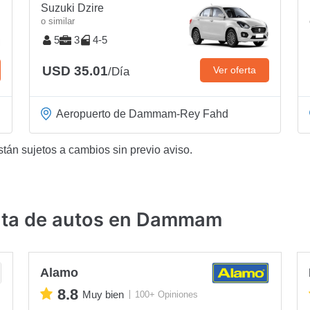
Suzuki Dzire
o similar
5
3
4-5
USD 35.01
Ver oferta
/Día
Aeropuerto de Dammam-Rey Fahd
stán sujetos a cambios sin previo aviso.
nta de autos en Dammam
Alamo
8.8
Muy bien
100+ Opiniones