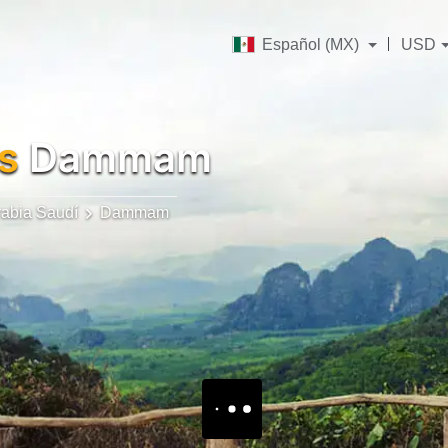
Español (MX)
USD
s
Dammam
rabia Saudí
Dammam