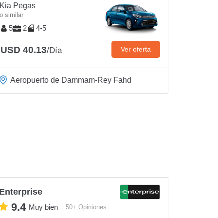
Kia Pegas
o similar
5
2
4-5
USD 40.13
Ver oferta
/Día
Aeropuerto de Dammam-Rey Fahd
Enterprise
9.4
Muy bien
50+ Opiniones