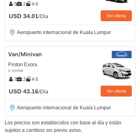
5
2
4-5
USD 34.01
Ver oferta
/Día
Aeropuerto internacional de Kuala Lumpur
Van/Minivan
Proton Exora
o similar
7
2
4-5
USD 43.16
Ver oferta
/Día
Aeropuerto internacional de Kuala Lumpur
Los precios son establecidos con base al día y están
sujetos a cambios sin previo aviso.