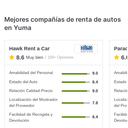
Mejores compañías de renta de autos
en Yuma
Hawk Rent a Car
Parad
8.6
6.
Muy bien
100+ Opiniones
Amabilidad del Personal
Amabili
9.0
Estado del Auto
Estado 
8.4
Relación Calidad-Precio
Relació
9.0
Localización del Mostrador
Localiz
7.8
del Proveedor
del Pro
Facilidad de Recogida y
Facilid
8.4
Devolución
Devoluc