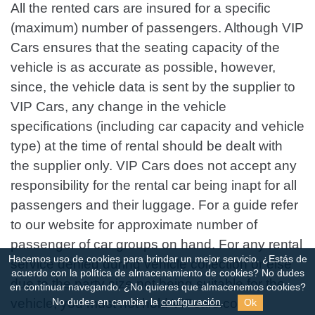
All the rented cars are insured for a specific
(maximum) number of passengers. Although VIP
Cars ensures that the seating capacity of the
vehicle is as accurate as possible, however,
since, the vehicle data is sent by the supplier to
VIP Cars, any change in the vehicle
specifications (including car capacity and vehicle
type) at the time of rental should be dealt with
the supplier only. VIP Cars does not accept any
responsibility for the rental car being inapt for all
passengers and their luggage. For a guide refer
to our website for approximate number of
passenger of car groups on hand. For any rental
Hacemos uso de cookies para brindar un mejor servicio. ¿Estás de
service denied during vehicle collection or else
acuerdo con la política de almacenamiento de cookies?
No dudes
due to the party size not being suitable for the
en continuar navegando. ¿No quieres que almacenemos cookies?
vehicle, you must not hold VIPcars.com
Ok
No dudes en cambiar la
configuración
.