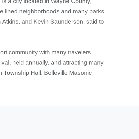
le is a city located in Wayne County,
 tree lined neighborhoods and many parks.
n Atkins, and Kevin Saunderson, said to
resort community with many travelers
tival, held annually, and attracting many
n Township Hall, Belleville Masonic