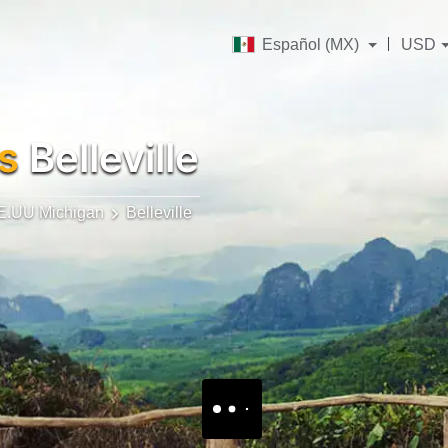
Español (MX)
USD
s
Belleville
E.UU Michigan
Belleville