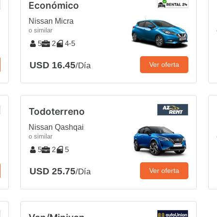
Económico
Nissan Micra
o similar
5
2
4-5
USD 16.45
Ver oferta
/Día
Todoterreno
Nissan Qashqai
o similar
5
2
5
USD 25.75
Ver oferta
/Día