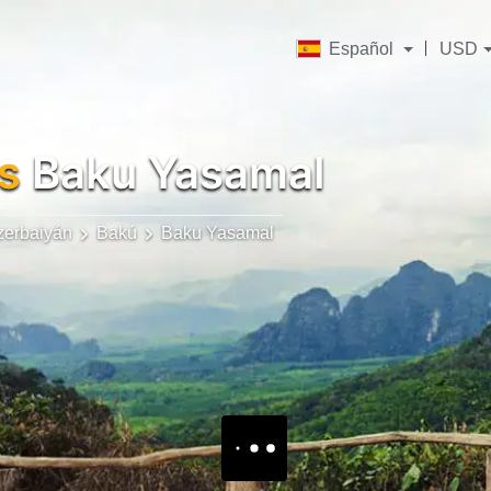
Español
USD
s
Baku Yasamal
zerbaiyán
Bakú
Baku Yasamal