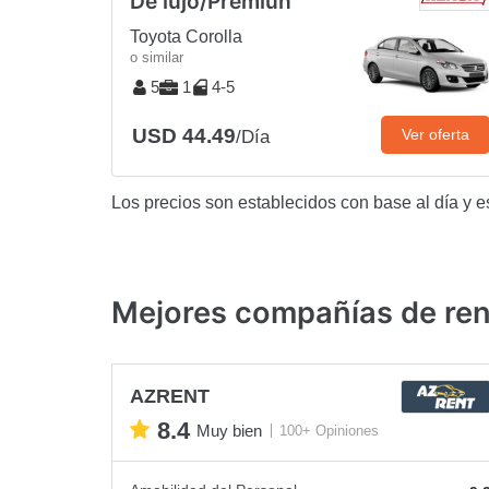
De lujo/Premiun
Toyota Corolla
o similar
5
1
4-5
USD 44.49
Ver oferta
/Día
Los precios son establecidos con base al día y e
Mejores compañías de ren
AZRENT
8.4
Muy bien
100+ Opiniones