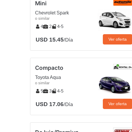
Mini
Chevrolet Spark
o similar
4
2
4-5
USD 15.45
Ver oferta
/Día
Compacto
Toyota Aqua
o similar
5
3
4-5
USD 17.06
Ver oferta
/Día