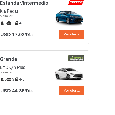
Estándar/Intermedio
Kia Pegas
o similar
5
2
4-5
USD 17.02
Ver oferta
/Día
Grande
BYD Qin Plus
o similar
5
3
4-5
USD 44.35
Ver oferta
/Día