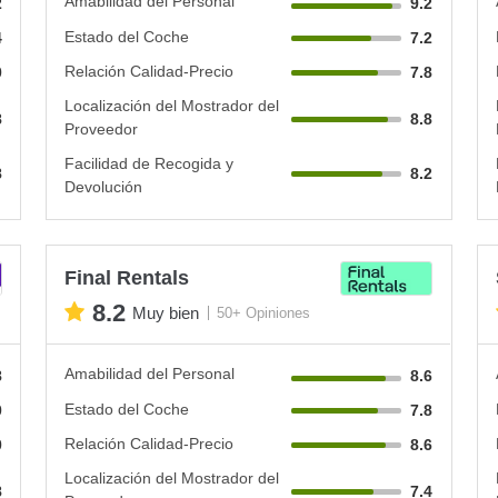
Amabilidad del Personal
2
9.2
Estado del Coche
4
7.2
Relación Calidad-Precio
0
7.8
Localización del Mostrador del
8
8.8
Proveedor
Facilidad de Recogida y
8
8.2
Devolución
Final Rentals
8.2
Muy bien
50+ Opiniones
Amabilidad del Personal
8
8.6
Estado del Coche
0
7.8
Relación Calidad-Precio
0
8.6
Localización del Mostrador del
8
7.4