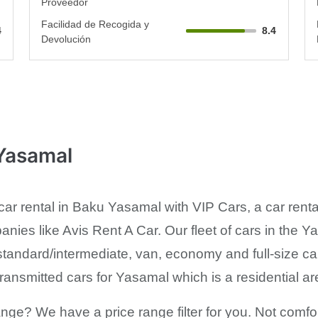
Proveedor
Facilidad de Recogida y
4
8.4
Devolución
 Yasamal
car rental in Baku Yasamal with VIP Cars, a car ren
anies like Avis Rent A Car. Our fleet of cars in the Y
tandard/intermediate, van, economy and full-size car
ransmitted cars for Yasamal which is a residential a
range? We have a price range filter for you. Not comf