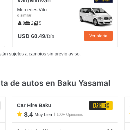
Van/Minivan
Mercedes Vito
o similar
8
2
5
USD 60.49
Ver oferta
/Día
stán sujetos a cambios sin previo aviso.
ta de autos en Baku Yasamal
Car Hire Baku
8.4
Muy bien
100+ Opiniones