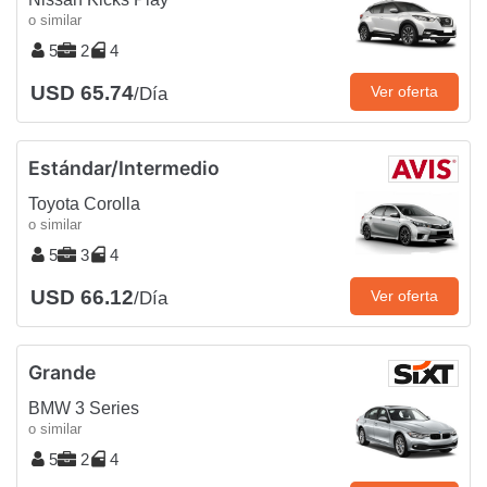
o similar
5
2
4
USD 65.74
Ver oferta
/Día
Estándar/Intermedio
Toyota Corolla
o similar
5
3
4
USD 66.12
Ver oferta
/Día
Grande
BMW 3 Series
o similar
5
2
4