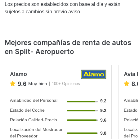
Los precios son establecidos con base al día y están
sujetos a cambios sin previo aviso.
Mejores compañías de renta de autos
en Split- Aeropuerto
Alamo
Avia 
9.6
8.
Muy bien
100+ Opiniones
Amabilidad del Personal
Amabili
9.2
Estado del Coche
Estado 
9.2
Relación Calidad-Precio
Relació
9.6
Localización del Mostrador
Localiz
9.8
del Proveedor
del Pro