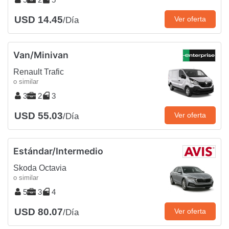
USD 14.45
Ver oferta
/Día
Van/Minivan
Renault Trafic
o similar
3
2
3
USD 55.03
Ver oferta
/Día
Estándar/Intermedio
Skoda Octavia
o similar
5
3
4
USD 80.07
Ver oferta
/Día