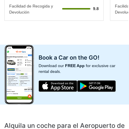
Facilidad de Recogida y
Facilid
9.8
Devolución
Devoluc
Book a Car on the GO!
Download our
FREE App
for exclusive car
rental deals.
Alquila un coche para el Aeropuerto de