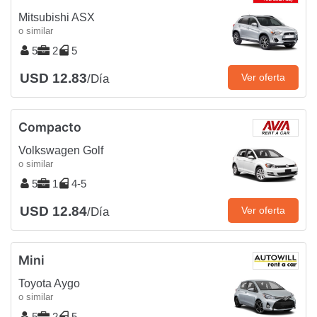
Mitsubishi ASX
o similar
5
2
5
USD 12.83
Ver oferta
/Día
Compacto
Volkswagen Golf
o similar
5
1
4-5
USD 12.84
Ver oferta
/Día
Mini
Toyota Aygo
o similar
5
2
5