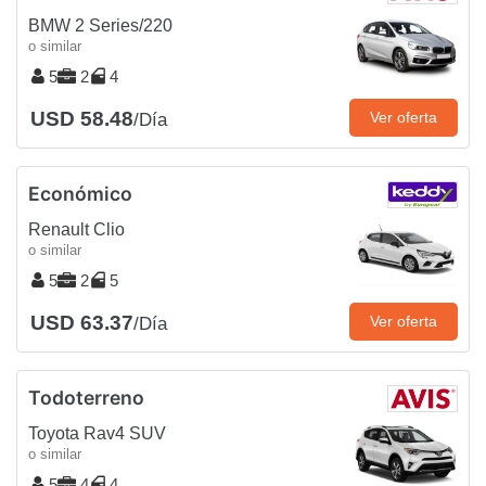
BMW 2 Series/220
o similar
5
2
4
USD 58.48
Ver oferta
/Día
Económico
Renault Clio
o similar
5
2
5
USD 63.37
Ver oferta
/Día
Todoterreno
Toyota Rav4 SUV
o similar
5
4
4