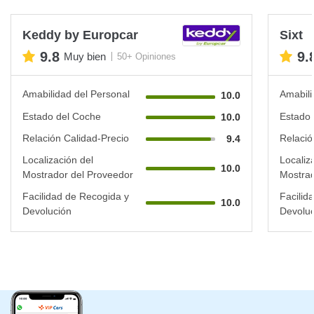
Keddy by Europcar
Sixt
9.8
9.
Muy bien
50+ Opiniones
Amabilidad del Personal
Amabili
10.0
Estado del Coche
Estado 
10.0
Relación Calidad-Precio
Relació
9.4
Localización del
Localiz
10.0
Mostrador del Proveedor
Mostrad
Facilidad de Recogida y
Facilid
10.0
Devolución
Devoluc