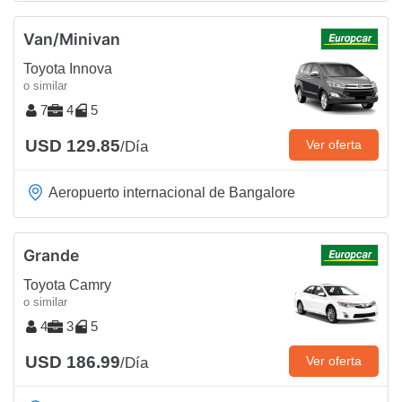
Van/Minivan
Toyota Innova
o similar
7
4
5
USD 129.85
Ver oferta
/Día
Aeropuerto internacional de Bangalore
Grande
Toyota Camry
o similar
4
3
5
USD 186.99
Ver oferta
/Día