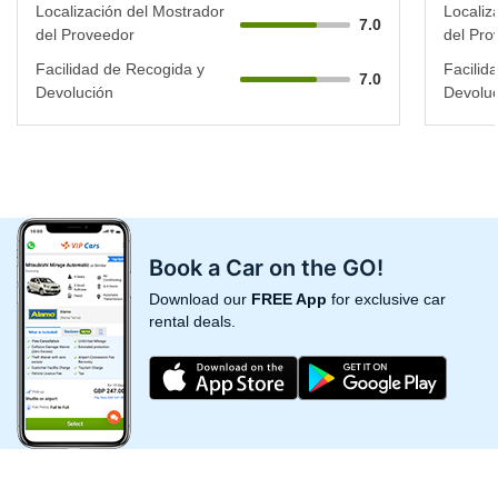
Localización del Mostrador
Localiz
7.0
del Proveedor
del Pro
Facilidad de Recogida y
Facilid
7.0
Devolución
Devoluc
Book a Car on the GO!
Download our
FREE App
for exclusive car
rental deals.