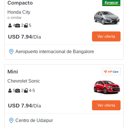
Compacto
Honda City
o similar
4
2
5
USD 7.94
Ver oferta
/Día
Aeropuerto internacional de Bangalore
Mini
Chevrolet Sonic
5
2
4-5
USD 7.94
Ver oferta
/Día
Centro de Udaipur