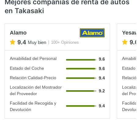
Mejores compañías de renta de autos
en Takasaki
Alamo
Yesa
9.4
9.
Muy bien
100+ Opiniones
Amabilidad del Personal
Amabili
9.6
Estado del Coche
Estado 
9.6
Relación Calidad-Precio
Relació
9.4
Localización del Mostrador
Localiz
9.2
del Proveedor
del Pro
Facilidad de Recogida y
Facilid
9.4
Devolución
Devoluc