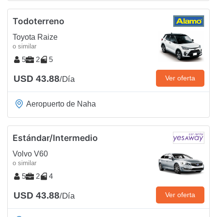
Todoterreno
Toyota Raize
o similar
5
2
5
USD 43.88
Ver oferta
/Día
Aeropuerto de Naha
Estándar/Intermedio
Volvo V60
o similar
5
2
4
USD 43.88
Ver oferta
/Día