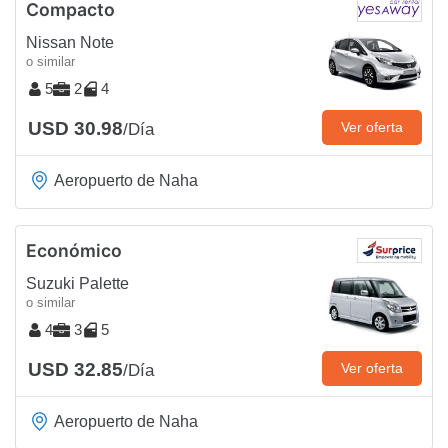
Compacto
Nissan Note
o similar
5
2
4
USD 30.98
Ver oferta
/Día
Aeropuerto de Naha
Económico
Suzuki Palette
o similar
4
3
5
USD 32.85
Ver oferta
/Día
Aeropuerto de Naha