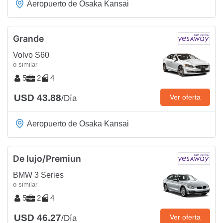
Aeropuerto de Osaka Kansai
Grande
Volvo S60
o similar
5
2
4
USD 43.88
Ver oferta
/Día
Aeropuerto de Osaka Kansai
De lujo/Premiun
BMW 3 Series
o similar
5
2
4
USD 46.27
Ver oferta
/Día