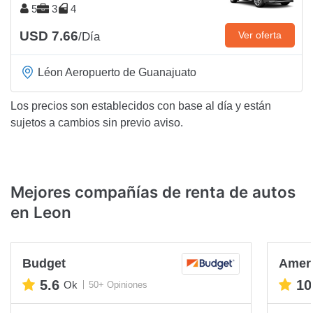
5
3
4
USD 7.66
Ver oferta
/Día
Léon Aeropuerto de Guanajuato
Los precios son establecidos con base al día y están
sujetos a cambios sin previo aviso.
Mejores compañías de renta de autos
en Leon
Budget
Ameri
5.6
10
Ok
50+ Opiniones