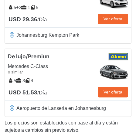
5+2
1
5
USD 29.36
Ver oferta
/Día
Johannesburg Kempton Park
De lujo/Premiun
Mercedes C-Class
o similar
5
3
4
USD 51.53
Ver oferta
/Día
Aeropuerto de Lanseria en Johannesburg
Los precios son establecidos con base al día y están
sujetos a cambios sin previo aviso.