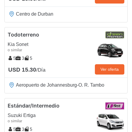
Centro de Durban
Todoterreno
Kia Sonet
o similar
5
3
5
USD 15.30
Ver oferta
/Día
Aeropuerto de Johannesburg-O. R. Tambo
Estándar/Intermedio
Suzuki Ertiga
o similar
5
3
5