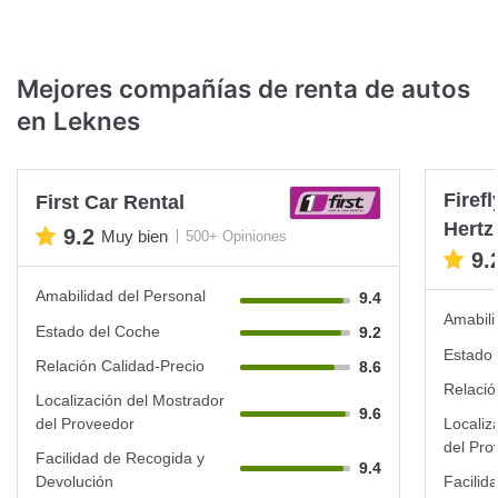
Mejores compañías de renta de autos
en Leknes
Firef
First Car Rental
Hertz
9.2
Muy bien
500+ Opiniones
9.
Amabilidad del Personal
9.4
Amabili
Estado del Coche
9.2
Estado 
Relación Calidad-Precio
8.6
Relació
Localización del Mostrador
9.6
del Proveedor
Localiz
del Pro
Facilidad de Recogida y
9.4
Devolución
Facilid