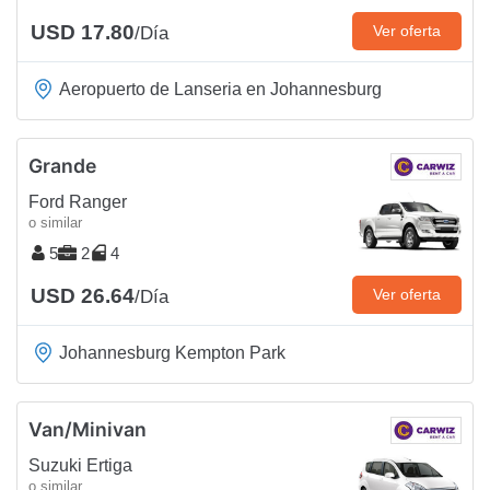
USD 17.80
Ver oferta
/Día
Aeropuerto de Lanseria en Johannesburg
Grande
Ford Ranger
o similar
5
2
4
USD 26.64
Ver oferta
/Día
Johannesburg Kempton Park
Van/Minivan
Suzuki Ertiga
o similar