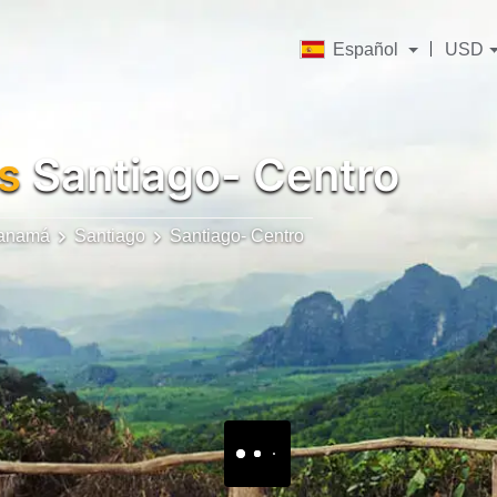
Español
USD
s
Santiago- Centro
anamá
Santiago
Santiago- Centro