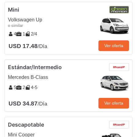
Mini
Volkswagen Up
o similar
4
1
2/4
USD 17.48
Ver oferta
/Día
Estándar/Intermedio
Mercedes B-Class
5
2
4-5
USD 34.87
Ver oferta
/Día
Descapotable
Mini Cooper