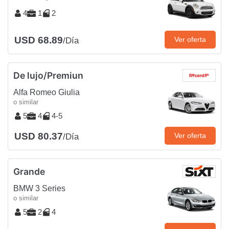
4
1
2
USD 68.89
Ver oferta
/Día
De lujo/Premiun
Alfa Romeo Giulia
o similar
5
4
4-5
USD 80.37
Ver oferta
/Día
Grande
BMW 3 Series
o similar
5
2
4