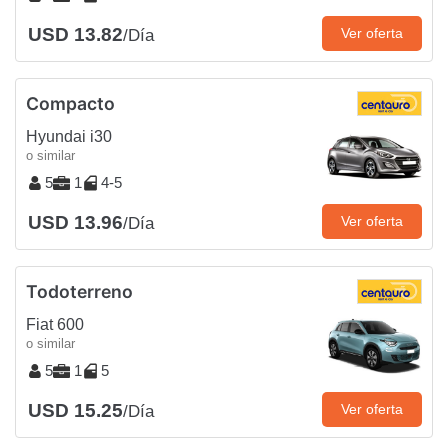
USD 13.82
Ver oferta
/Día
Compacto
Hyundai i30
o similar
5
1
4-5
USD 13.96
Ver oferta
/Día
Todoterreno
Fiat 600
o similar
5
1
5
USD 15.25
Ver oferta
/Día