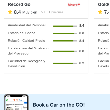
Record Go
Gold
8.4
7.
Muy bien
500+ Opiniones
Amabilidad del Personal
Amabili
8.4
Estado del Coche
Estado 
8.6
Relación Calidad-Precio
Relació
8.4
Localización del Mostrador
Localiz
8.8
del Proveedor
del Pro
Facilidad de Recogida y
Facilid
8.2
Devolución
Devoluc
Book a Car on the GO!