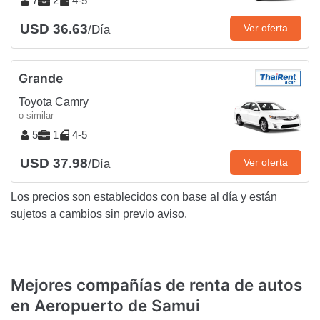
7
2
4-5
USD 36.63
Ver oferta
/Día
Grande
Toyota Camry
o similar
5
1
4-5
USD 37.98
Ver oferta
/Día
Los precios son establecidos con base al día y están
sujetos a cambios sin previo aviso.
Mejores compañías de renta de autos
en Aeropuerto de Samui