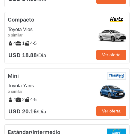
Compacto
Toyota Vios
o similar
4
1
4-5
USD 18.88
Ver oferta
/Día
Mini
Toyota Yaris
o similar
4
2
4-5
USD 20.16
Ver oferta
/Día
Estándar/Intermedio