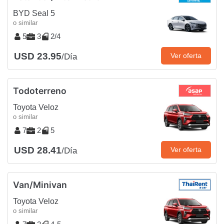
BYD Seal 5
o similar
5
3
2/4
USD 23.95
Ver oferta
/Día
Todoterreno
Toyota Veloz
o similar
7
2
5
USD 28.41
Ver oferta
/Día
Van/Minivan
Toyota Veloz
o similar