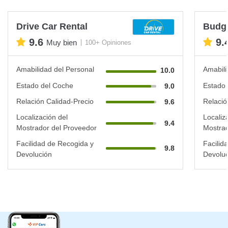
Drive Car Rental
Budg
9.6
9.
Muy bien
100+ Opiniones
Amabilidad del Personal
Amabili
10.0
Estado del Coche
Estado 
9.0
Relación Calidad-Precio
Relació
9.6
Localización del
Localiz
9.4
Mostrador del Proveedor
Mostrad
Facilidad de Recogida y
Facilid
9.8
Devolución
Devoluc