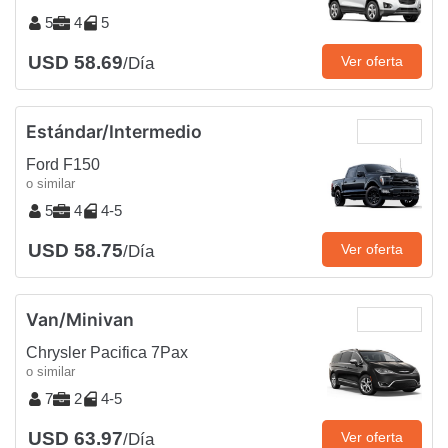
5
4
5
USD 58.69
Ver oferta
/Día
Estándar/Intermedio
Ford F150
o similar
5
4
4-5
USD 58.75
Ver oferta
/Día
Van/Minivan
Chrysler Pacifica 7Pax
o similar
7
2
4-5
USD 63.97
Ver oferta
/Día