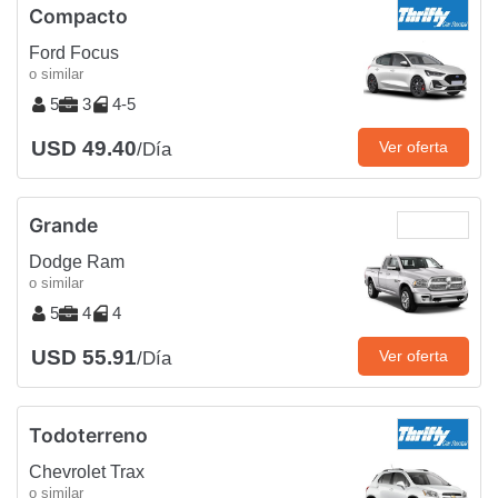
Compacto
Ford Focus
o similar
5
3
4-5
USD 49.40
Ver oferta
/Día
Grande
Dodge Ram
o similar
5
4
4
USD 55.91
Ver oferta
/Día
Todoterreno
Chevrolet Trax
o similar