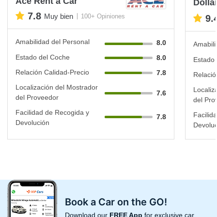
Ace Rent a Car
Dolla
7.8
Muy bien
100+ Opiniones
9.
Amabilidad del Personal
8.0
Amabili
Estado del Coche
8.0
Estado 
Relación Calidad-Precio
7.8
Relació
Localización del Mostrador
Localiz
7.6
del Proveedor
del Pro
Facilidad de Recogida y
Facilid
7.8
Devolución
Devoluc
Book a Car on the GO!
Download our
FREE App
for exclusive car