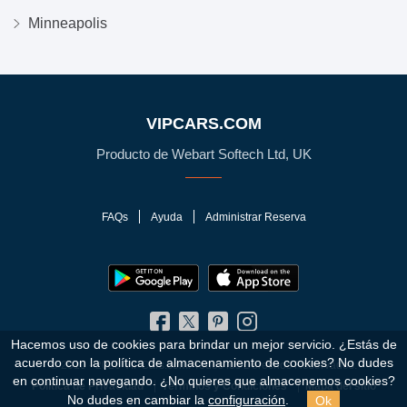
Minneapolis
VIPCARS.COM
Producto de Webart Softech Ltd, UK
FAQs
Ayuda
Administrar Reserva
Hacemos uso de cookies para brindar un mejor servicio. ¿Estás de
acuerdo con la política de almacenamiento de cookies?
No dudes
© 2010 - 2026 VIPCars.com. Todos los Derechos Reservados.
en continuar navegando. ¿No quieres que almacenemos cookies?
Política de Privacidad
Términos y Condiciones
Mapa del sitio
Ok
No dudes en cambiar la
configuración
.