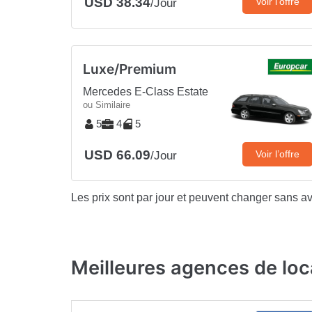
USD 38.34
Voir l’offre
/Jour
Luxe/Premium
Mercedes E-Class Estate
ou Similaire
5
4
5
USD 66.09
Voir l’offre
/Jour
Les prix sont par jour et peuvent changer sans av
Meilleures agences de loc