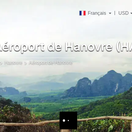
Français
USD
éroport de Hanovre (H
Hanovre
Aéroport de Hanovre