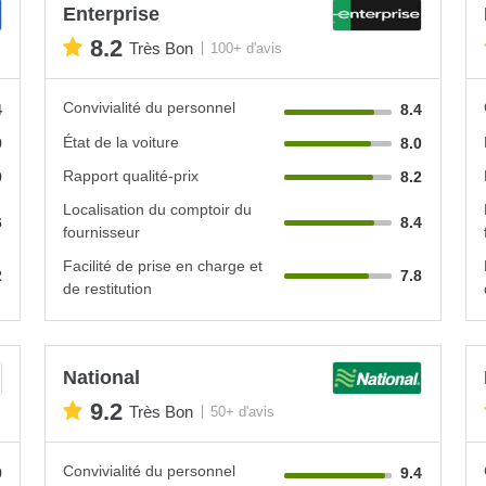
Enterprise
8.2
Très Bon
100+ d'avis
Convivialité du personnel
4
8.4
État de la voiture
0
8.0
Rapport qualité-prix
0
8.2
Localisation du comptoir du
6
8.4
fournisseur
Facilité de prise en charge et
2
7.8
de restitution
National
9.2
Très Bon
50+ d'avis
Convivialité du personnel
0
9.4