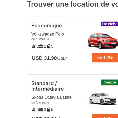
Trouver une location de v
Économique
Volkswagen Polo
ou Similaire
5
2
5
USD 31.90
Voir l’offre
/Jour
Standard /
Intermédiaire
Skoda Octavia Estate
ou Similaire
5
3
5