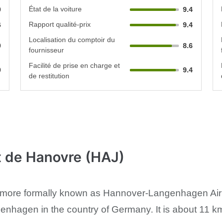
État de la voiture
0
9.4
Rapport qualité-prix
6
9.4
Localisation du comptoir du
0
8.6
fournisseur
Facilité de prise en charge et
0
9.4
de restitution
t de Hanovre (HAJ)
 more formally known as Hannover-Langenhagen Airport
enhagen in the country of Germany. It is about 11 km