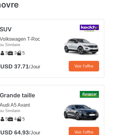
novre
SUV
Volkswagen T-Roc
ou Similaire
5
3
5
USD 37.71
Voir l’offre
/Jour
Grande taille
Audi A5 Avant
ou Similaire
5
4
5
USD 64.93
Voir l’offre
/Jour