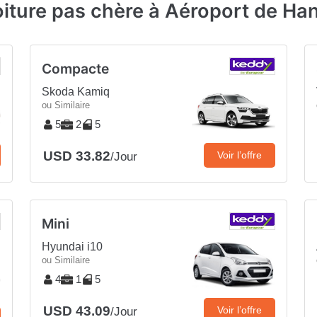
oiture pas chère à Aéroport de Ha
Compacte
Skoda Kamiq
ou Similaire
5
2
5
USD 33.82
Voir l’offre
/Jour
Mini
Hyundai i10
ou Similaire
4
1
5
USD 43.09
Voir l’offre
/Jour