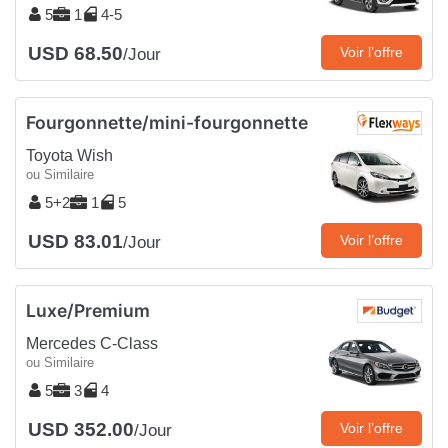
5
1
4-5
USD 68.50
Voir l’offre
/Jour
Fourgonnette/mini-fourgonnette
Toyota Wish
ou Similaire
5+2
1
5
USD 83.01
Voir l’offre
/Jour
Luxe/Premium
Mercedes C-Class
ou Similaire
5
3
4
USD 352.00
Voir l’offre
/Jour