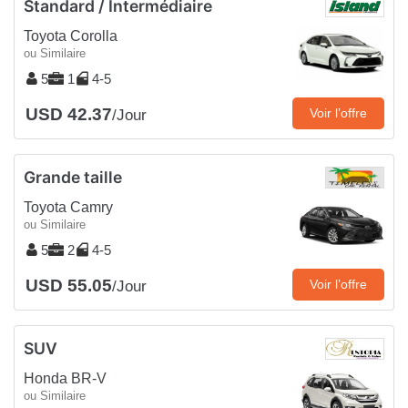
Standard / Intermédiaire
Toyota Corolla
ou Similaire
5
1
4-5
USD 42.37
Voir l’offre
/Jour
Grande taille
Toyota Camry
ou Similaire
5
2
4-5
USD 55.05
Voir l’offre
/Jour
SUV
Honda BR-V
ou Similaire