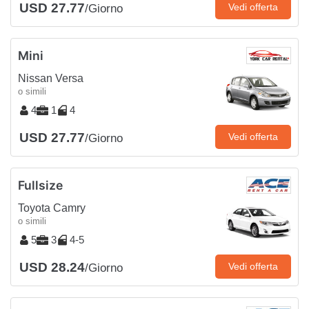
USD 27.77
Vedi offerta
/Giorno
Mini
Nissan Versa
o simili
4
1
4
USD 27.77
Vedi offerta
/Giorno
Fullsize
Toyota Camry
o simili
5
3
4-5
USD 28.24
Vedi offerta
/Giorno