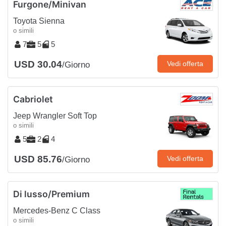
Furgone/Minivan
Toyota Sienna
o simili
7
5
5
USD 30.04
Vedi offerta
/Giorno
Cabriolet
Jeep Wrangler Soft Top
o simili
5
2
4
USD 85.76
Vedi offerta
/Giorno
Di lusso/Premium
Mercedes-Benz C Class
o simili