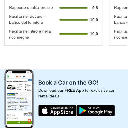
Rapporto qualità-prezzo
Rapport
9.8
Facilità nel trovare il
Facilità
10.0
banco del fornitore
banco d
Facilità nel ritiro e nella
Facilità 
10.0
riconsegna
riconse
Book a Car on the GO!
Download our
FREE App
for exclusive car
rental deals.