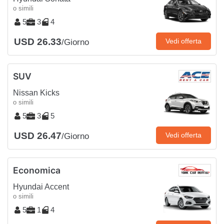
o simili
5
3
4
USD 26.33
Vedi offerta
/Giorno
SUV
Nissan Kicks
o simili
5
3
5
USD 26.47
Vedi offerta
/Giorno
Economica
Hyundai Accent
o simili
5
1
4