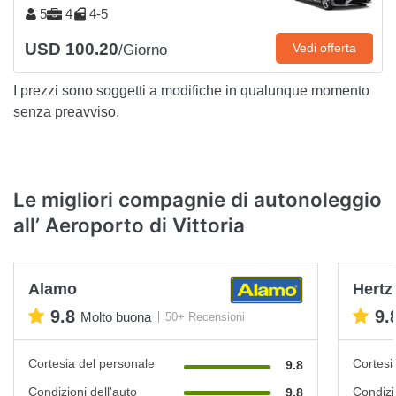
5
4
4-5
USD 100.20
Vedi offerta
/Giorno
I prezzi sono soggetti a modifiche in qualunque momento
senza preavviso.
Le migliori compagnie di autonoleggio
all’ Aeroporto di Vittoria
Alamo
Hertz
9.8
9.
Molto buona
50+ Recensioni
Cortesia del personale
Cortesi
9.8
Condizioni dell'auto
Condizi
9.8