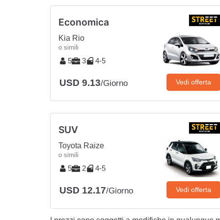
Economica
Kia Rio
o simili
5
3
4-5
USD 9.13
Vedi offerta
/Giorno
SUV
Toyota Raize
o simili
5
2
4-5
USD 12.17
Vedi offerta
/Giorno