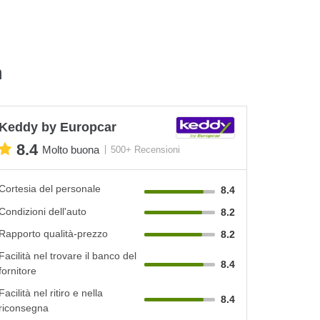
a
Keddy by Europcar
8.4
Molto buona
500+ Recensioni
Cortesia del personale
8.4
Condizioni dell'auto
8.2
Rapporto qualità-prezzo
8.2
Facilità nel trovare il banco del
8.4
fornitore
Facilità nel ritiro e nella
8.4
riconsegna