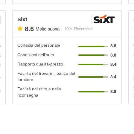
Sixt
8.6
Molto buona
100+ Recensioni
Cortesia del personale
4
8.8
Condizioni dell'auto
2
8.8
Rapporto qualità-prezzo
4
8.4
Facilità nel trovare il banco del
6
8.4
fornitore
Facilità nel ritiro e nella
0
8.8
riconsegna