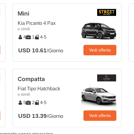
Mini
Kia Picanto 4 Pax
o simili
4
1
4-5
USD 10.61
Vedi offerta
/Giorno
Compatta
Fiat Tipo Hatchback
o simili
5
2
4-5
USD 13.39
Vedi offerta
/Giorno