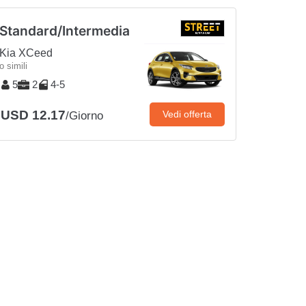
Standard/Intermedia
Kia XCeed
o simili
5
2
4-5
USD 12.17
Vedi offerta
/Giorno