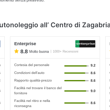
 momento senza preavviso.
utonoleggio all’ Centro di Zagabri
Enterprise
8.8
Molto buona
1000+ Recensioni
Cortesia del personale
0
9.2
Condizioni dell'auto
6
8.6
Rapporto qualità-prezzo
2
8.6
Facilità nel trovare il banco del
8
9.0
fornitore
Facilità nel ritiro e nella
8
8.6
riconsegna