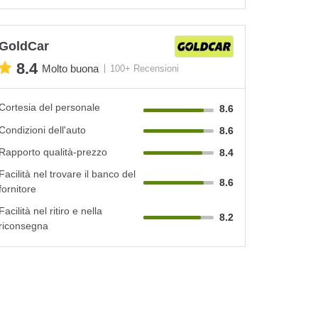
GoldCar
8.4
Molto buona
100+ Recensioni
Cortesia del personale
8.6
Condizioni dell'auto
8.6
Rapporto qualità-prezzo
8.4
Facilità nel trovare il banco del
8.6
fornitore
Facilità nel ritiro e nella
8.2
riconsegna