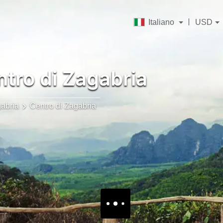
Italiano
USD
tro di Zagabria
abria
Centro di Zagabria