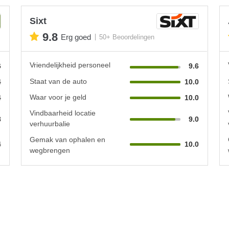
Sixt
9.8
Erg goed
50+ Beoordelingen
Vriendelijkheid personeel
6
9.6
Staat van de auto
4
10.0
Waar voor je geld
4
10.0
Vindbaarheid locatie
8
9.0
verhuurbalie
Gemak van ophalen en
4
10.0
wegbrengen