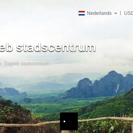
Nederlands
US
eb stadscentrum
Zagreb stadscentrum