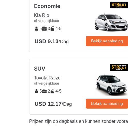
Economie
Kia Rio
of vergelijkbaar
5
3
4-5
USD 9.13
Bekijk aanbieding
/Dag
SUV
Toyota Raize
of vergelijkbaar
5
2
4-5
USD 12.17
Bekijk aanbieding
/Dag
Prijzen zijn op dagbasis en kunnen zonder voor