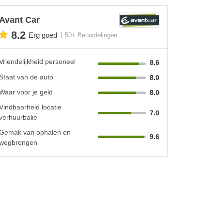
Avant Car
8.2
Erg goed
50+ Beoordelingen
Vriendelijkheid personeel
8.6
Staat van de auto
8.0
Waar voor je geld
8.0
Vindbaarheid locatie
7.0
verhuurbalie
Gemak van ophalen en
9.6
wegbrengen