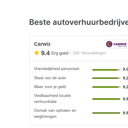
Beste autoverhuurbedrijv
Carwiz
9.4
Erg goed
100+ Beoordelingen
Vriendelijkheid personeel
9.
Staat van de auto
9.
Waar voor je geld
9.
Vindbaarheid locatie
9.
verhuurbalie
Gemak van ophalen en
9.
wegbrengen