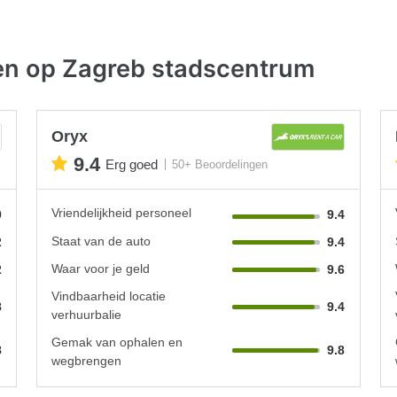
en op Zagreb stadscentrum
Oryx
9.4
Erg goed
50+ Beoordelingen
Vriendelijkheid personeel
0
9.4
Staat van de auto
2
9.4
Waar voor je geld
2
9.6
Vindbaarheid locatie
8
9.4
verhuurbalie
Gemak van ophalen en
8
9.8
wegbrengen