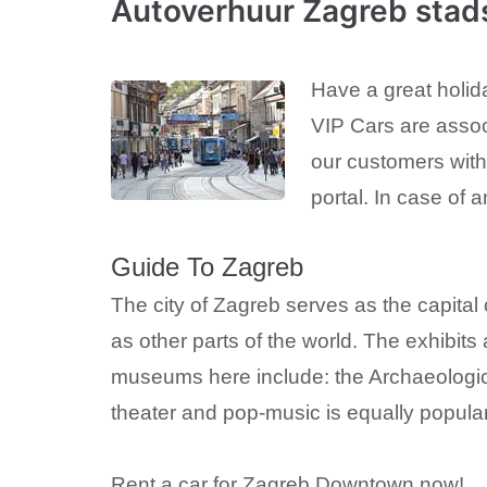
Autoverhuur Zagreb sta
Have a great holid
VIP Cars are assoc
our customers with
portal. In case of 
Guide To Zagreb
The city of Zagreb serves as the capital o
as other parts of the world. The exhibi
museums here include: the Archaeologic
theater and pop-music is equally popular i
Rent a car for Zagreb Downtown now!