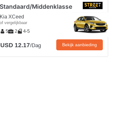
Standaard/Middenklasse
Kia XCeed
of vergelijkbaar
5
2
4-5
USD 12.17
Bekijk aanbieding
/Dag