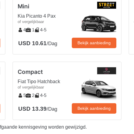
Mini
Kia Picanto 4 Pax
of vergelijkbaar
4
1
4-5
USD 10.61
Bekijk aanbieding
/Dag
Compact
Fiat Tipo Hatchback
of vergelijkbaar
5
2
4-5
USD 13.39
Bekijk aanbieding
/Dag
afgaande kennisgeving worden gewijzigd.