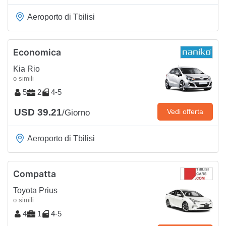
Aeroporto di Tbilisi
Economica
Kia Rio
o simili
5
2
4-5
USD 39.21
Vedi offerta
/Giorno
Aeroporto di Tbilisi
Compatta
Toyota Prius
o simili
4
1
4-5