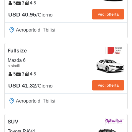
5
3
4-5
USD 40.95
Vedi offerta
/Giorno
Aeroporto di Tbilisi
Fullsize
Mazda 6
o simili
5
3
4-5
USD 41.32
Vedi offerta
/Giorno
Aeroporto di Tbilisi
SUV
Toyota RAV4