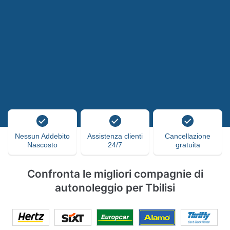
Nessun Addebito
Assistenza clienti
Cancellazione
Nascosto
24/7
gratuita
Confronta le migliori compagnie di
autonoleggio per Tbilisi