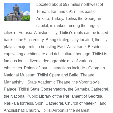
Located about 692 miles northwest of
Tehran, Iran and 691 miles east of
Ankara, Turkey, Tbilisi, the Georgian
capital, is ranked among the largest
cities of Eurasia. A historic city, Tbilisi’s roots can be traced
back to the 5th century. Being strategically located, the city
plays a major role in boosting East-West trade. Besides its
captivating architecture and rich cultural heritage, Tbilisi is
famous for its diverse demographic mix of various
ethnicities. Points of tourist attractions include - Georgian
National Museum, Tbilisi Opera and Ballet Theatre,
Marjanishvili State Academic Theatre, the Vorontsov's
Palace, Tbilisi State Conservatoire, the Sameba Cathedral,
the National Public Library of the Parliament of Georgia,
Narikala fortress, Sioni Cathedral, Church of Metekhi, and
Anchiskhati Church. Tbilisi Airport is the nearest