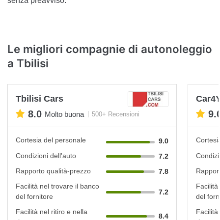
senza preavviso.
Le migliori compagnie di autonoleggio
a Tbilisi
Tbilisi Cars
Car4
8.0
9.
Molto buona
500+ Recensioni
Cortesia del personale
Cortesi
9.0
Condizioni dell'auto
Condizi
7.2
Rapporto qualità-prezzo
Rapport
7.8
Facilità nel trovare il banco
Facilità
7.2
del fornitore
del forn
Facilità nel ritiro e nella
Facilità 
8.4