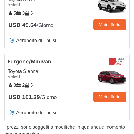
o simili
5
3
5
USD 49.64
Vedi offerta
/Giorno
Aeroporto di Tbilisi
Furgone/Minivan
Toyota Sienna
o simili
8
2
5
USD 101.29
Vedi offerta
/Giorno
Aeroporto di Tbilisi
I prezzi sono soggetti a modifiche in qualunque momento