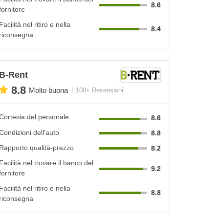
8.6
fornitore
Facilità nel ritiro e nella
8.4
riconsegna
B-Rent
8.8
Molto buona
100+ Recensioni
Cortesia del personale
8.6
Condizioni dell'auto
8.8
Rapporto qualità-prezzo
8.2
Facilità nel trovare il banco del
9.2
fornitore
Facilità nel ritiro e nella
8.8
riconsegna