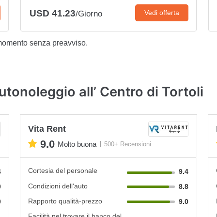
USD 41.23
Vedi offerta
/Giorno
 momento senza preavviso.
tonoleggio all’ Centro di Tortoli
Vita Rent
9.0
Molto buona
500+ Recensioni
Cortesia del personale
4
9.4
Condizioni dell'auto
0
8.8
Rapporto qualità-prezzo
0
9.0
Facilità nel trovare il banco del