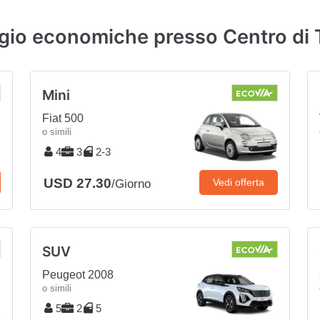
ggio economiche presso Centro di T
Mini
Fiat 500
o simili
4
3
2-3
USD 27.30
Vedi offerta
/Giorno
SUV
Peugeot 2008
o simili
5
2
5