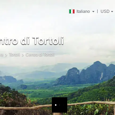
Italiano
USD
tro di Tortoli
na
Tortoli
Centro di Tortoli