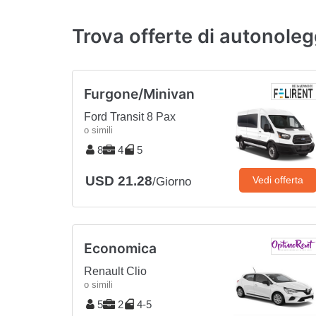
Trova offerte di autonole
Furgone/Minivan
Ford Transit 8 Pax
o simili
8
4
5
USD 21.28
Vedi offerta
/Giorno
Economica
Renault Clio
o simili
5
2
4-5