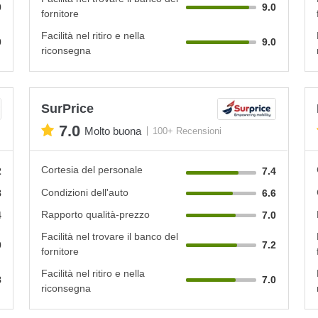
0
9.0
fornitore
Facilità nel ritiro e nella
0
9.0
riconsegna
SurPrice
7.0
Molto buona
100+ Recensioni
Cortesia del personale
2
7.4
Condizioni dell'auto
8
6.6
Rapporto qualità-prezzo
4
7.0
Facilità nel trovare il banco del
0
7.2
fornitore
Facilità nel ritiro e nella
8
7.0
riconsegna