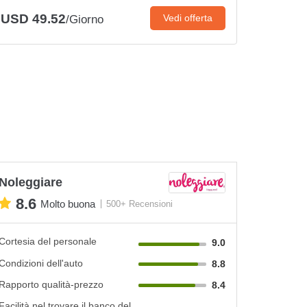
USD 49.52
Vedi offerta
/Giorno
Noleggiare
8.6
Molto buona
500+ Recensioni
Cortesia del personale
9.0
Condizioni dell'auto
8.8
Rapporto qualità-prezzo
8.4
Facilità nel trovare il banco del