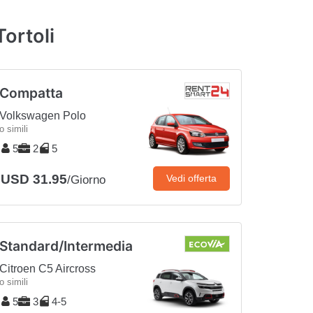
ortoli
Compatta
Volkswagen Polo
o simili
5
2
5
USD 31.95
Vedi offerta
/Giorno
Standard/Intermedia
Citroen C5 Aircross
o simili
5
3
4-5