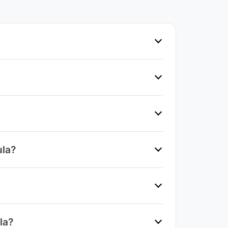
ula?
la?