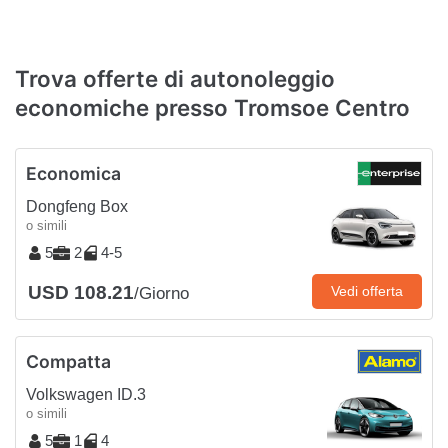
Trova offerte di autonoleggio
economiche presso Tromsoe Centro
Economica
Dongfeng Box
o simili
5
2
4-5
USD 108.21
Vedi offerta
/Giorno
Compatta
Volkswagen ID.3
o simili
5
1
4