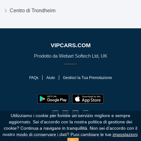
Centro di Trondheim
VIPCARS.COM
Prodotto da Webart Softech Ltd, UK
FAQs
Aiuto
Gestisci la Tua Prenotazione
Utilizziamo i cookie per fornire un servizio migliore e sempre
aggiornato. Sei d’accordo con la nostra politica di gestione dei
cookie?
Continua a navigare in tranquillità. Non sei d’accordo con il
© 2010 - 2026 VIPCars.com. Tutti i diritti riservati
nostro modo di conservare i dati? Puoi cambiare le tue
impostazioni
.
Informativa sulla privacy
Termini e condizioni
Site Map