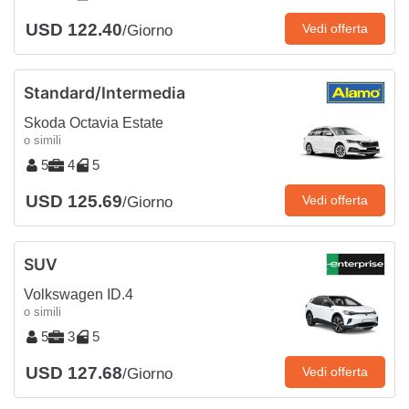
USD 122.40
Vedi offerta
/Giorno
Standard/Intermedia
Skoda Octavia Estate
o simili
5
4
5
USD 125.69
Vedi offerta
/Giorno
SUV
Volkswagen ID.4
o simili
5
3
5
USD 127.68
Vedi offerta
/Giorno