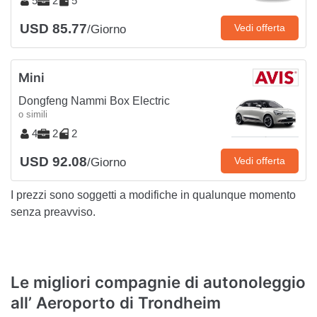
5
2
5
USD 85.77
Vedi offerta
/Giorno
Mini
Dongfeng Nammi Box Electric
o simili
4
2
2
USD 92.08
Vedi offerta
/Giorno
I prezzi sono soggetti a modifiche in qualunque momento
senza preavviso.
Le migliori compagnie di autonoleggio
all’ Aeroporto di Trondheim