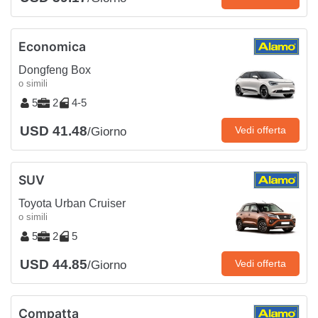
Economica
Dongfeng Box
o simili
5
2
4-5
USD 41.48
Vedi offerta
/Giorno
SUV
Toyota Urban Cruiser
o simili
5
2
5
USD 44.85
Vedi offerta
/Giorno
Compatta