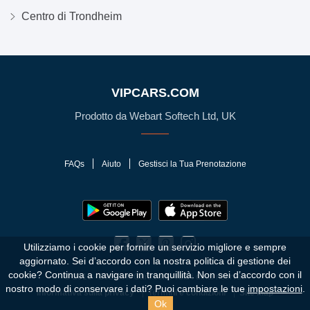
Centro di Trondheim
VIPCARS.COM
Prodotto da Webart Softech Ltd, UK
FAQs
Aiuto
Gestisci la Tua Prenotazione
Utilizziamo i cookie per fornire un servizio migliore e sempre
aggiornato. Sei d’accordo con la nostra politica di gestione dei
cookie?
Continua a navigare in tranquillità. Non sei d’accordo con il
© 2010 - 2026 VIPCars.com. Tutti i diritti riservati
nostro modo di conservare i dati? Puoi cambiare le tue
impostazioni
.
Informativa sulla privacy
Termini e condizioni
Site Map
Ok