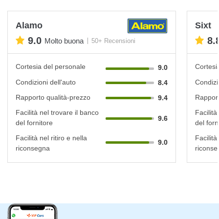
Alamo
Sixt
9.0
8.
Molto buona
50+ Recensioni
Cortesia del personale
Cortesi
9.0
Condizioni dell'auto
Condizi
8.4
Rapporto qualità-prezzo
Rapport
9.4
Facilità nel trovare il banco
Facilità
9.6
del fornitore
del forn
Facilità nel ritiro e nella
Facilità 
9.0
riconsegna
riconse