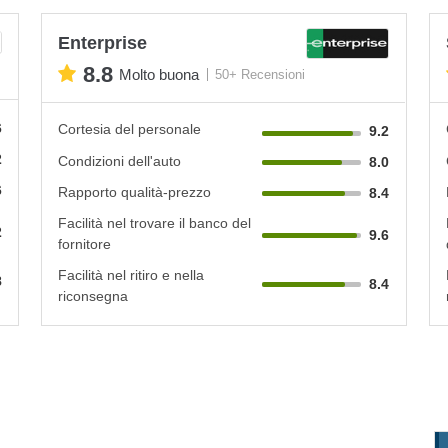
Enterprise
8.8
Molto buona
50+ Recensioni
6
Cortesia del personale
9.2
2
Condizioni dell'auto
8.0
6
Rapporto qualità-prezzo
8.4
Facilità nel trovare il banco del
2
9.6
fornitore
Facilità nel ritiro e nella
8
8.4
riconsegna