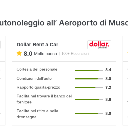
utonoleggio all’ Aeroporto di Mus
Dollar Rent a Car
8.0
Molto buona
100+ Recensioni
Cortesia del personale
2
8.4
Condizioni dell'auto
0
8.0
Rapporto qualità-prezzo
4
7.2
Facilità nel trovare il banco del
4
8.6
fornitore
Facilità nel ritiro e nella
0
8.0
riconsegna