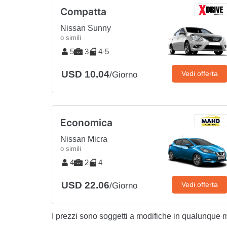
Compatta
Nissan Sunny
o simili
5
3
4-5
USD 10.04
Vedi offerta
/Giorno
Economica
Nissan Micra
o simili
4
2
4
USD 22.06
Vedi offerta
/Giorno
I prezzi sono soggetti a modifiche in qualunque