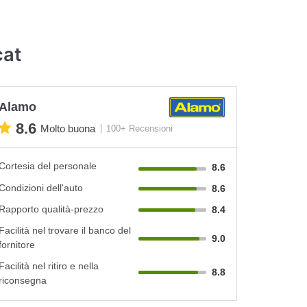
cat
Alamo
8.6
Molto buona
100+ Recensioni
Cortesia del personale
8.6
Condizioni dell'auto
8.6
Rapporto qualità-prezzo
8.4
Facilità nel trovare il banco del
9.0
fornitore
Facilità nel ritiro e nella
8.8
riconsegna