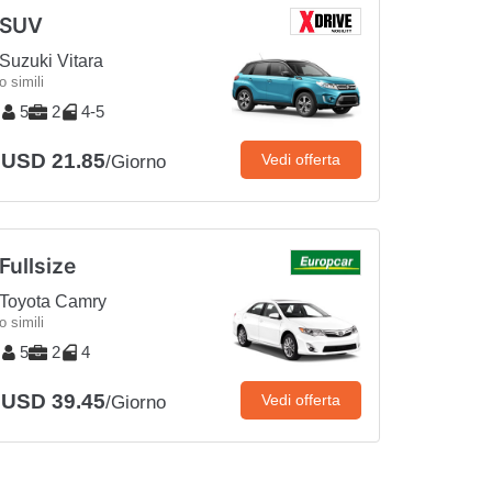
SUV
Suzuki Vitara
o simili
5
2
4-5
USD 21.85
Vedi offerta
/Giorno
Fullsize
Toyota Camry
o simili
5
2
4
USD 39.45
Vedi offerta
/Giorno