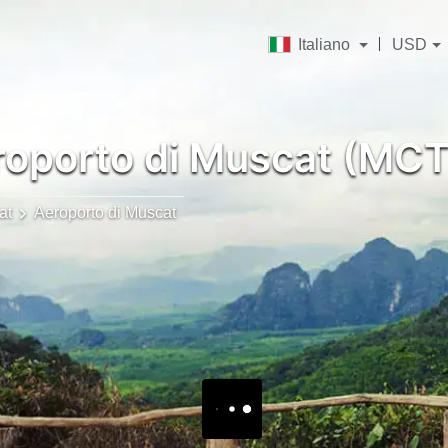
Italiano
USD
oporto di Muscat (MCT
at
Aeroporto di Muscat