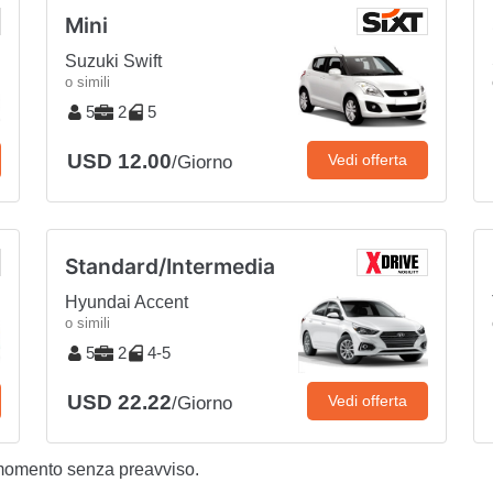
Mini
Suzuki Swift
o simili
5
2
5
USD 12.00
Vedi offerta
/Giorno
Standard/Intermedia
Hyundai Accent
o simili
5
2
4-5
USD 22.22
Vedi offerta
/Giorno
 momento senza preavviso.