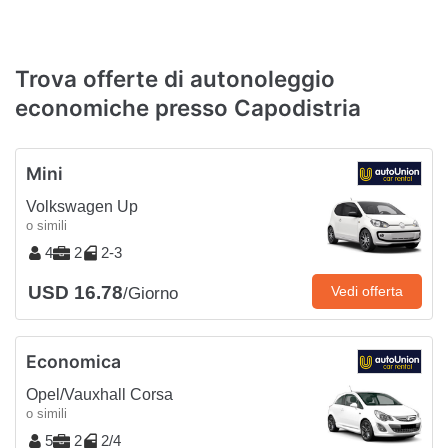
Trova offerte di autonoleggio
economiche presso Capodistria
Mini
Volkswagen Up
o simili
4
2
2-3
USD 16.78
Vedi offerta
/Giorno
Economica
Opel/Vauxhall Corsa
o simili
5
2
2/4