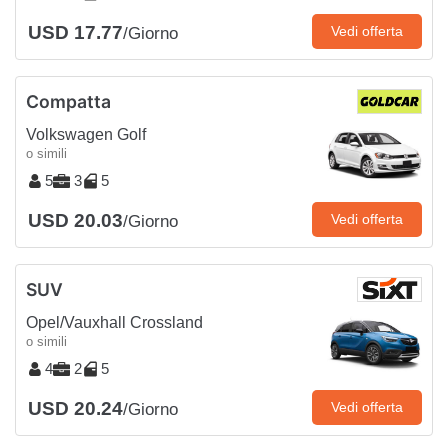
USD 17.77
Vedi offerta
/Giorno
Compatta
Volkswagen Golf
o simili
5
3
5
USD 20.03
Vedi offerta
/Giorno
SUV
Opel/Vauxhall Crossland
o simili
4
2
5
USD 20.24
Vedi offerta
/Giorno