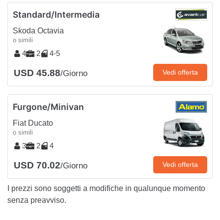
Standard/Intermedia
Skoda Octavia
o simili
4
2
4-5
USD 45.88
Vedi offerta
/Giorno
Furgone/Minivan
Fiat Ducato
o simili
3
2
4
USD 70.02
Vedi offerta
/Giorno
I prezzi sono soggetti a modifiche in qualunque momento
senza preavviso.