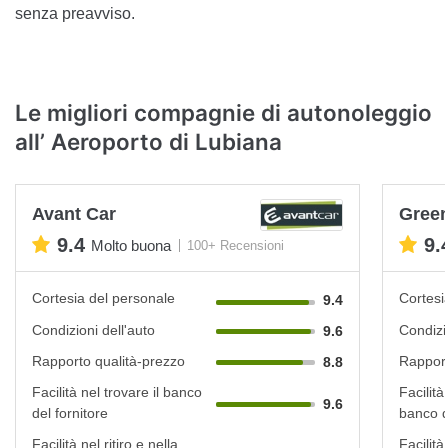
senza preavviso.
Le migliori compagnie di autonoleggio
all’ Aeroporto di Lubiana
Avant Car
Green
9.4
9.
Molto buona
100+ Recensioni
Cortesia del personale
Cortesi
9.4
Condizioni dell'auto
Condizi
9.6
Rapporto qualità-prezzo
Rapport
8.8
Facilità nel trovare il banco
Facilità
9.6
del fornitore
banco d
Facilità nel ritiro e nella
Facilità 