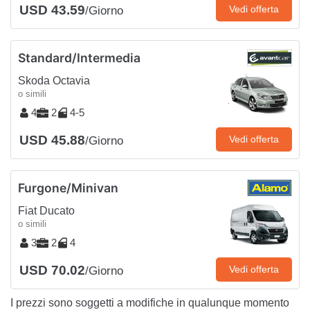
USD 43.59
Vedi offerta
/Giorno
Standard/Intermedia
Skoda Octavia
o simili
4
2
4-5
USD 45.88
Vedi offerta
/Giorno
Furgone/Minivan
Fiat Ducato
o simili
3
2
4
USD 70.02
Vedi offerta
/Giorno
I prezzi sono soggetti a modifiche in qualunque momento