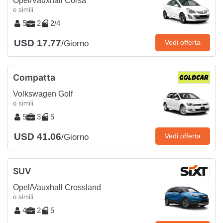
Opel/Vauxhall Corsa
o simili
5
2
2/4
USD 17.77
Vedi offerta
/Giorno
Compatta
Volkswagen Golf
o simili
5
3
5
USD 41.06
Vedi offerta
/Giorno
SUV
Opel/Vauxhall Crossland
o simili
4
2
5