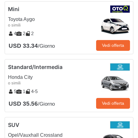
Mini
Toyota Aygo
o simili
4
2
2
USD 33.34
Vedi offerta
/Giorno
Standard/Intermedia
Honda City
o simili
5
1
4-5
USD 35.56
Vedi offerta
/Giorno
SUV
Opel/Vauxhall Crossland