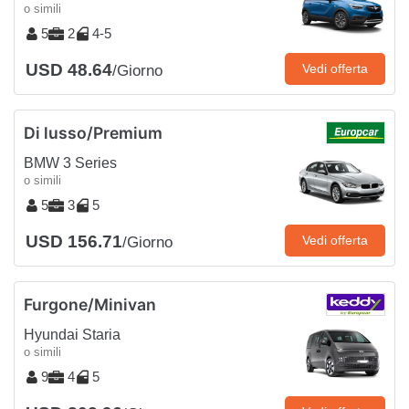
o simili
5
2
4-5
USD 48.64
Vedi offerta
/Giorno
Di lusso/Premium
BMW 3 Series
o simili
5
3
5
USD 156.71
Vedi offerta
/Giorno
Furgone/Minivan
Hyundai Staria
o simili
9
4
5