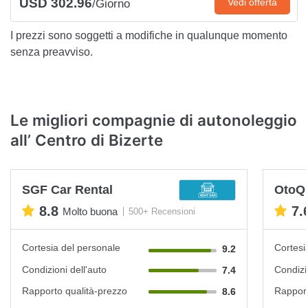
USD 302.96
Vedi offerta
/Giorno
I prezzi sono soggetti a modifiche in qualunque momento
senza preavviso.
Le migliori compagnie di autonoleggio
all’ Centro di Bizerte
SGF Car Rental
OtoQ
8.8
7.
Molto buona
500+ Recensioni
Cortesia del personale
Cortesi
9.2
Condizioni dell'auto
Condizi
7.4
Rapporto qualità-prezzo
Rapport
8.6