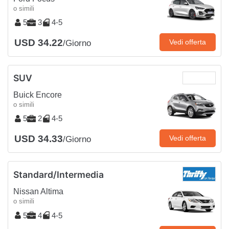
o simili
5
3
4-5
USD 34.22
Vedi offerta
/Giorno
SUV
Buick Encore
o simili
5
2
4-5
USD 34.33
Vedi offerta
/Giorno
Standard/Intermedia
Nissan Altima
o simili
5
4
4-5