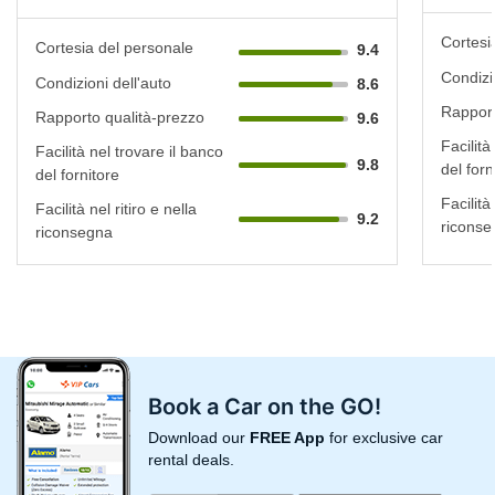
Cortesi
Cortesia del personale
9.4
Condizi
Condizioni dell'auto
8.6
Rapport
Rapporto qualità-prezzo
9.6
Facilità
Facilità nel trovare il banco
9.8
del forn
del fornitore
Facilità 
Facilità nel ritiro e nella
9.2
riconse
riconsegna
Book a Car on the GO!
Download our
FREE App
for exclusive car
rental deals.