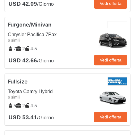
USD 42.09
Vedi offerta
/Giorno
Furgone/Minivan
Chrysler Pacifica 7Pax
o simili
7
2
4-5
USD 42.66
Vedi offerta
/Giorno
Fullsize
Toyota Camry Hybrid
o simili
5
2
4-5
USD 53.41
Vedi offerta
/Giorno