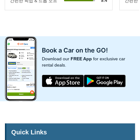
9.4
간편한 픽업 & 드롭 오프
간편한 
Book a Car on the GO!
Download our
FREE App
for exclusive car
rental deals.
Quick Links