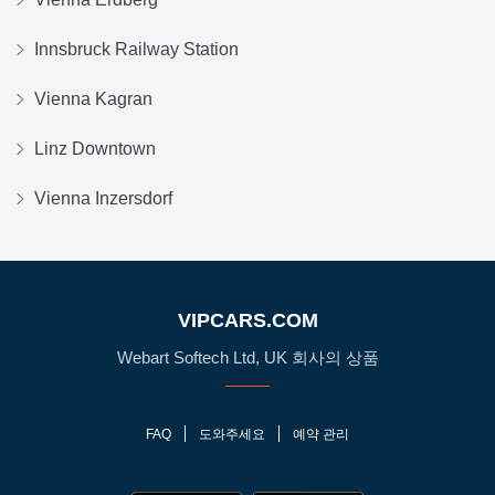
Innsbruck Railway Station
Vienna Kagran
Linz Downtown
Vienna Inzersdorf
VIPCARS.COM
Webart Softech Ltd, UK 회사의 상품
FAQ
도와주세요
예약 관리