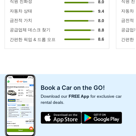
직원 친화성
직원 
8.0
자동차 상태
자동차
9.4
금전적 가치
금전적
8.0
공급업체 데스크 찾기
공급업체
8.8
8.6
간편한 픽업 & 드롭 오프
간편한 
Book a Car on the GO!
Download our
FREE App
for exclusive car
rental deals.