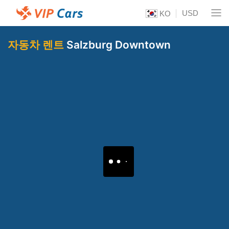
USD
KO
자동차 렌트
Salzburg Downtown