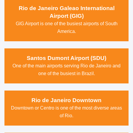
Rio de Janeiro Galeao International
Airport (GIG)
GIG Airport is one of the busiest airports of South
America.
Santos Dumont Airport (SDU)
One of the main airports serving Rio de Janeiro and
one of the busiest in Brazil.
Rio de Janeiro Downtown
Downtown or Centro is one of the most diverse areas
of Rio.