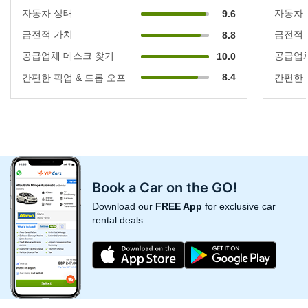
자동차 상태
자동차
9.6
금전적 가치
금전적
8.8
공급업체 데스크 찾기
공급업체
10.0
8.4
간편한 픽업 & 드롭 오프
간편한 
Book a Car on the GO!
Download our
FREE App
for exclusive car
rental deals.