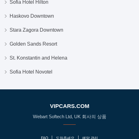
Sofia Hotel Hilton
Haskovo Downtown
Stara Zagora Downtown
Golden Sands Resort
St. Konstantin and Helena
Sofia Hotel Novotel
VIPCARS.COM
Webart Softech Ltd, UK 회사의 상품
FAQ
도와주세요
예약 관리